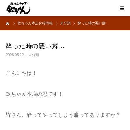
ーム
欽ちゃん本店お得情報
未分類
酔った時の悪い癖…
HOME
お得情報
酔った時の悪い癖…
2026.05.22
未分類
お品書き
こんにちは！
宴会
懐かしい炭鉱ホルモン
欽ちゃん本店の忍です！
想い出のあとに
皆さん、酔ってやってしまう癖ってありますか？
採用情報