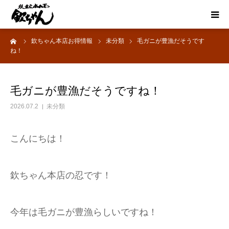
ーム
欽ちゃん本店お得情報
未分類
毛ガニが豊漁だそうです
HOME
ね！
お得情報
毛ガニが豊漁だそうですね！
お品書き
2026.07.2
未分類
宴会
こんにちは！
懐かしい炭鉱ホルモン
欽ちゃん本店の忍です！
想い出のあとに
今年は毛ガニが豊漁らしいですね！
採用情報