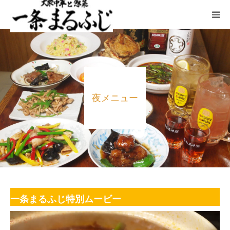
HOME
まるふじ絵日記
夜メニュー
夜メニュー
宴会
ランチ
採用情報
一条まるふじ特別ムービー
加藤商店TOP