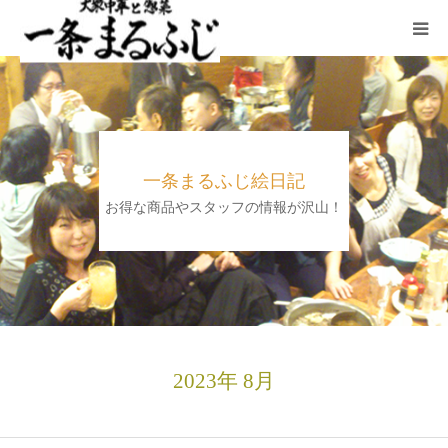
HOME
まるふじ絵日記
一条まるふじ絵日記
夜メニュー
お得な商品やスタッフの情報が沢山！
宴会
ランチ
採用情報
2023年 8月
加藤商店TOP