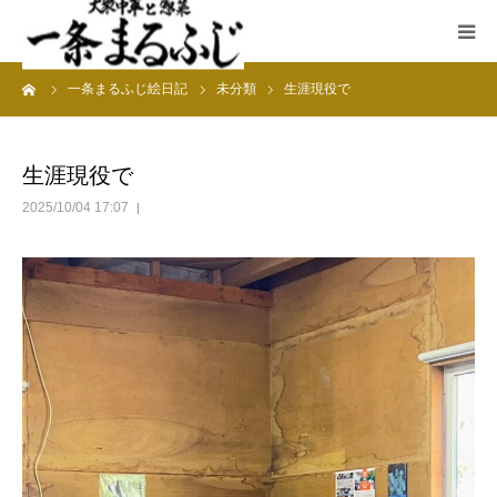
ーム
一条まるふじ絵日記
未分類
生涯現役で
HOME
まるふじ絵日記
生涯現役で
2025/10/04 17:07
夜メニュー
宴会
ランチ
採用情報
加藤商店TOP