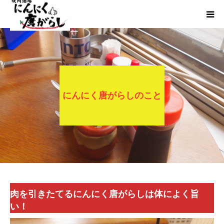
HOME
にんからブログ
にんにく唐がらしのこと
肉を引きたてるにんにく唐がらしは体によく旨
い！