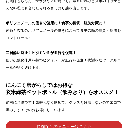
お肉はもちろん、サラダや〆の時でも。緑茶の渋みと玄米の甘みがど
んな料理にも合わせられるさっぱり感を出します。
ポリフェノールの働きで健康に！食事の糖質・脂肪対策に！
緑茶と玄米のポリフェノールの働きによって食事の際の糖質・脂肪を
コントロール！
二日酔い防止！ビタミンＥが血行を促進！
強い抗酸化作用を持つビタミンＥが血行を促進！代謝を助け、アルコ
ールが早く抜けます。
にんにく唐がらしではお得な
玄米緑茶ペットボトル（飲みきり）をオススメ！
絶対にお得です！気兼ねなく飲めて、グラスを好感しないのでエコで
済みます！その分お得にしています！
お肉などのメニューはこちら