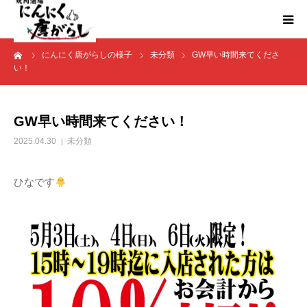
ーム
にんにく唐がらしの様子
未分類
GW早い時間来てくださ
HOME
い！
にんからブログ
GW早い時間来てください！
2025.04.30
未分類
ひなです