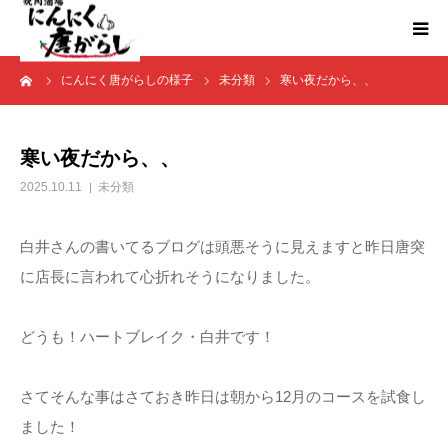
ーム
にんにく唐がらしの様子
未分類
寒い夜だから、、
HOME
にんからブログ
寒い夜だから、、
2025.10.11
未分類
白井さんの書いてるブログは頭悪そうに見えますと昨日唐突
に店長に言われて心折れそうになりました。
どうも！ハートブレイク・白井です！
さてそんな事はさておき昨日は朝から12月のコースを試食し
ました！