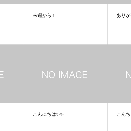
来週から！
ありが
こんにちは✨✨
こんち