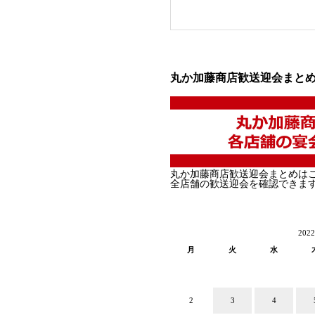
丸か加藤商店歓送迎会まと
丸か加藤商店歓送迎会まとめは
全店舗の歓送迎会を確認できま
202
月
火
水
2
3
4