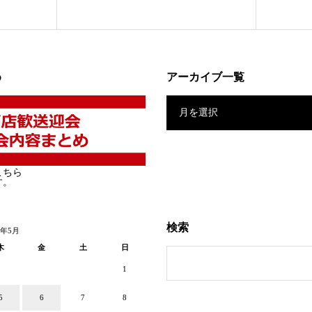
め
アーカイブ一覧
月を選択
こちら
す。
検索
2年5月
木
金
土
日
1
5
6
7
8