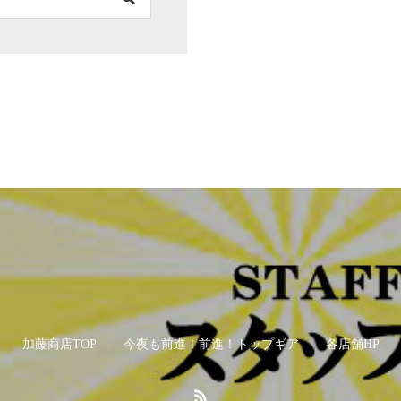
加藤商店TOP
今夜も前進！前進！トップギア
各店舗HP