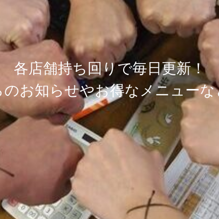
各
店
舗
持
ち
回
り
で
毎
日
更
新
！
ら
の
お
知
ら
せ
や
お
得
な
メ
ニ
ュ
ー
な