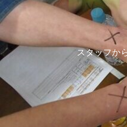
ス
タ
ッ
フ
か