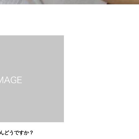
んどうですか？