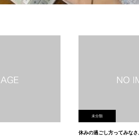
未分類
休みの過ごし方ってみなさ