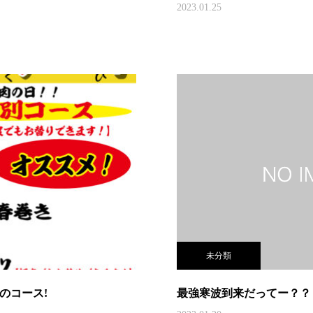
2023.01.25
未分類
のコース!
最強寒波到来だってー？？