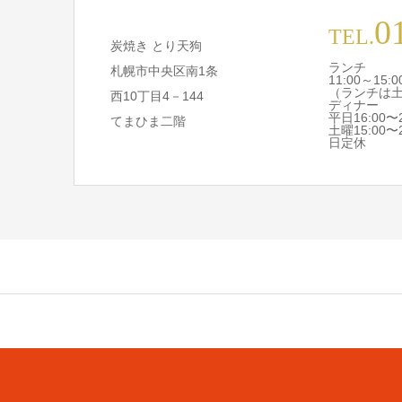
0
TEL.
炭焼き とり天狗
ランチ
札幌市中央区南1条
11:00～15:0
（ランチは
西10丁目4－144
ディナー
平日16:00〜2
てまひま二階
土曜15:00〜2
日定休