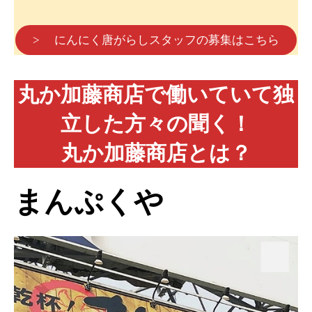
> にんにく唐がらしスタッフの募集はこちら
丸か加藤商店で働いていて独
立した方々の聞く！
丸か加藤商店とは？
まんぷくや