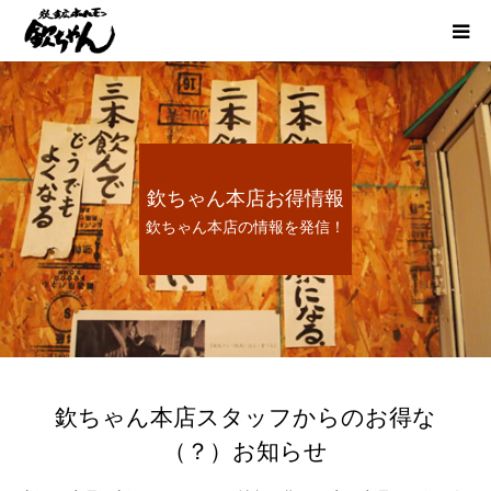
HOME
お得情報
欽ちゃん本店お得情報
お品書き
欽ちゃん本店の情報を発信！
宴会
懐かしい炭鉱ホルモン
想い出のあとに
欽ちゃん本店スタッフからのお得な
（？）お知らせ
採用情報