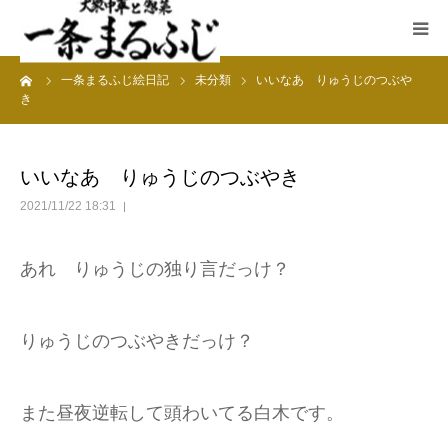
ーム
一条まるふじ絵日記
未分類
いいなあ りゅうじのつぶや
HOME
き
まるふじ絵日記
いいなあ りゅうじのつぶやき
夜メニュー
2021/11/22 18:31
宴会
あれ りゅうじの独り言だっけ？
ランチ
りゅうじのつぶやきだっけ？
採用情報
また昼夜逆転して頭わいてる白木です。
加藤商店TOP