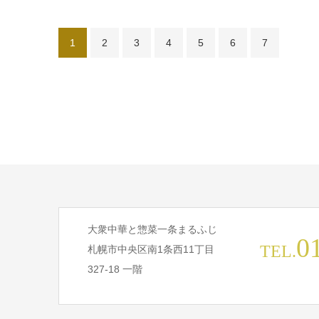
1
2
3
4
5
6
7
大衆中華と惣菜一条まるふじ
0
TEL.
札幌市中央区南1条西11丁目
327-18 一階