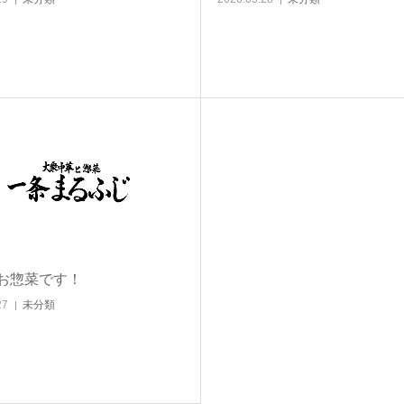
お惣菜です！
27
未分類