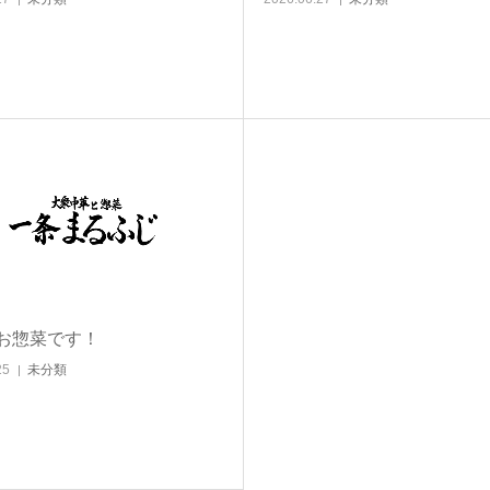
お惣菜です！
25
未分類