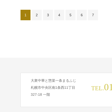
1
2
3
4
5
6
7
大衆中華と惣菜一条まるふじ
0
TEL.
札幌市中央区南1条西11丁目
327-18 一階