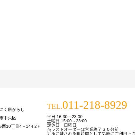
011-218-8929
TEL.
にく唐がらし
平日 16:30～23:00
市中央区
土曜日 15:00～23:00
定休日 日曜日
条西10丁目4－144 2Ｆ
※ラストオーダーは営業終了３０分前
近所に愛される町焼肉として気軽にご利用下