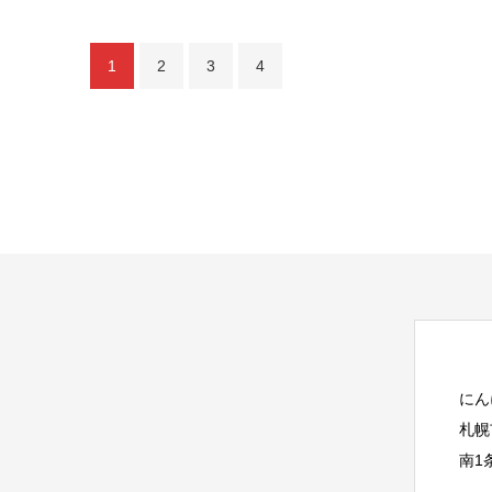
1
2
3
4
にん
札幌
南1