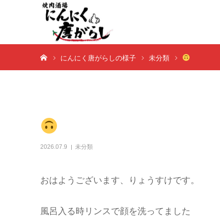
ホーム
にんにく唐がらしの様子
未分類
2026.07.9
未分類
おはようございます、りょうすけです。
風呂入る時リンスで顔を洗ってました