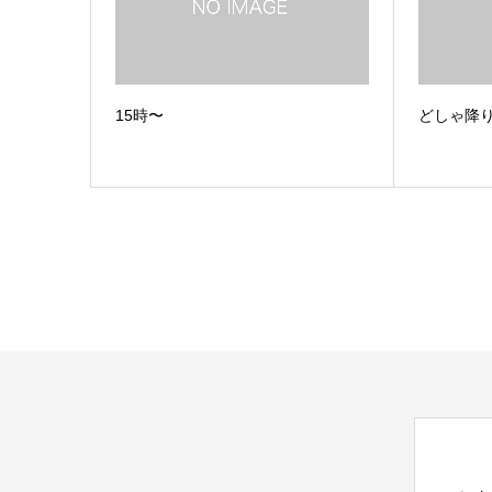
15時〜
どしゃ降