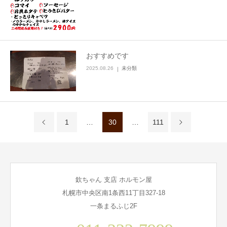
おすすめです
2025.08.26
未分類
1
…
30
…
111
欽ちゃん 支店 ホルモン屋
札幌市中央区南1条西11丁目327-18
一条まるふじ2F