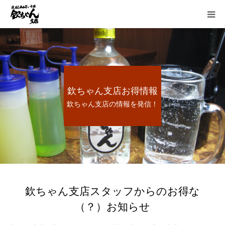
HOME
お得情報
欽ちゃん支店お得情報
お品書き
欽ちゃん支店の情報を発信！
宴会
懐かしい炭鉱ホルモン
想い出のあとに
欽ちゃん支店スタッフからのお得な
（？）お知らせ
採用情報