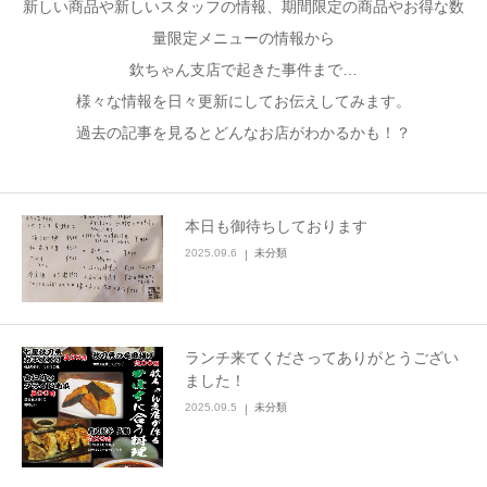
新しい商品や新しいスタッフの情報、期間限定の商品やお得な数
量限定メニューの情報から
加藤商店TOP
欽ちゃん支店で起きた事件まで…
様々な情報を日々更新にしてお伝えしてみます。
過去の記事を見るとどんなお店がわかるかも！？
本日も御待ちしております
2025.09.6
未分類
ランチ来てくださってありがとうござい
ました！
2025.09.5
未分類