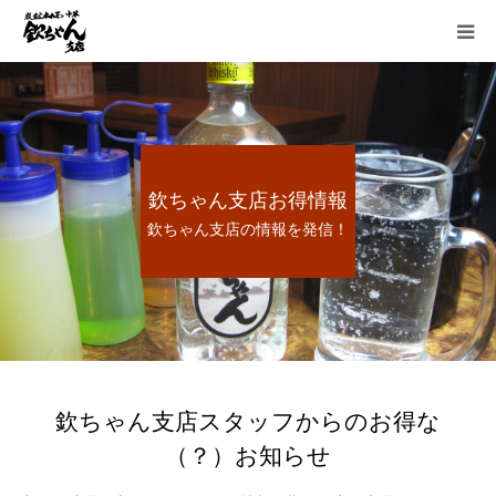
HOME
お得情報
欽ちゃん支店お得情報
お品書き
欽ちゃん支店の情報を発信！
宴会
懐かしい炭鉱ホルモン
想い出のあとに
欽ちゃん支店スタッフからのお得な
（？）お知らせ
採用情報