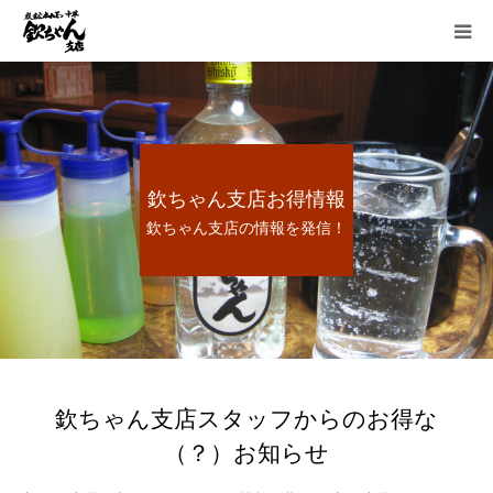
HOME
お得情報
欽ちゃん支店お得情報
お品書き
欽ちゃん支店の情報を発信！
宴会
懐かしい炭鉱ホルモン
想い出のあとに
欽ちゃん支店スタッフからのお得な
（？）お知らせ
採用情報