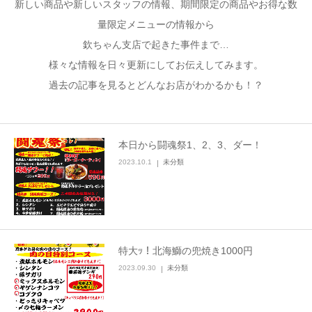
新しい商品や新しいスタッフの情報、期間限定の商品やお得な数
量限定メニューの情報から
加藤商店TOP
欽ちゃん支店で起きた事件まで…
様々な情報を日々更新にしてお伝えしてみます。
過去の記事を見るとどんなお店がわかるかも！？
本日から闘魂祭1、2、3、ダー！
2023.10.1
未分類
特大ｯ！北海鰤の兜焼き1000円
2023.09.30
未分類