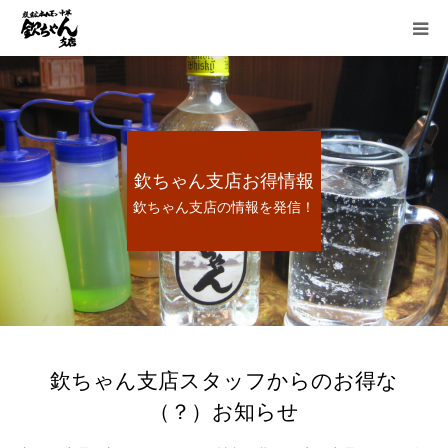
HOME
お得情報
欽ちゃん支店お得情報
お品書き
欽ちゃん支店の情報を発信！
宴会
懐かしい炭鉱ホルモン
想い出のあとに
欽ちゃん支店スタッフからのお得な
（？）お知らせ
採用情報