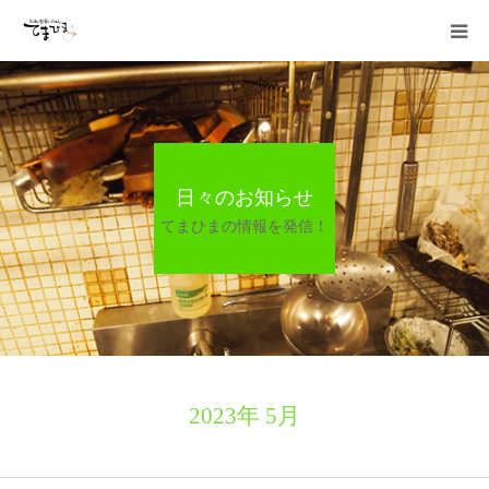
HOME
日々のお知らせ
日々のお知らせ
ランチ
てまひまの情報を発信！
お品書き
宴会
採用情報
2023年 5月
加藤商店TOP