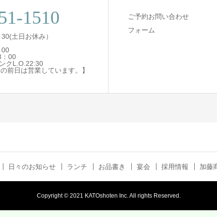
51-1510
ご予約お問い合わせ
フォーム
：30(土日お休み）
00
：00
ンクL.O.22:30
日の前日は営業しています。】
日々のお知らせ
ランチ
お品書き
宴会
採用情報
加藤商
Copyright © 2021 KATOshoten Inc. All rights Reserved.