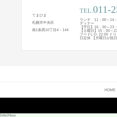
011-2
TEL.
てまひま
ランチ 11：00～14
札幌市中央区
ディナー
【平日】16：30～23：
南1条西10丁目4－144
【土曜日】15：00～23
フードL.O. 22:00 ドリ
日定休 【月曜日が祝
HOME
{title}
New