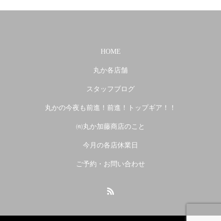
HOME
丸か各店舗
スタッフブログ
丸かの今夜も前進！前進！トップギア！！
㈲丸か加藤商店のこと
今月の各店休業日
ご予約・お問い合わせ