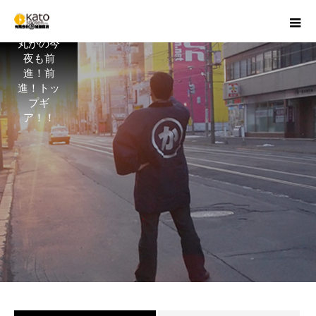
丸かの今
夜も前
進！前
進！トッ
プギ
ア！！