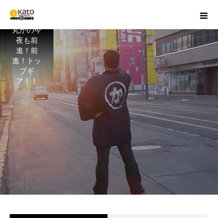
丸かの今
夜も前
進！前
進！トッ
プギ
ア！！