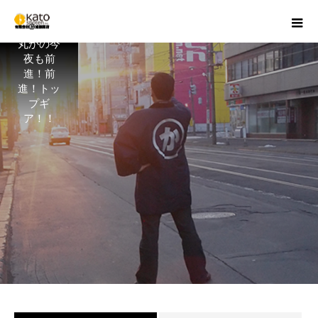
丸かの今
夜も前
進！前
進！トッ
プギ
ア！！