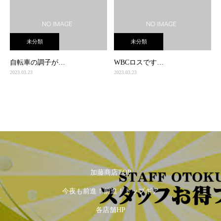
未分類
未分類
自転車の調子が…
WBCロスです…
2023.03.23
2023.03.23
加藤商店TOP
今夜も前進！前進！トップギア
各店舗HP