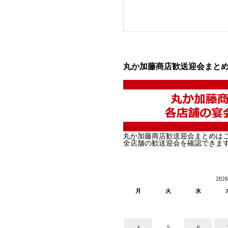
丸か加藤商店歓送迎会まと
丸か加藤商店歓送迎会まとめは
全店舗の歓送迎会を確認できま
202
月
火
水
4
5
6