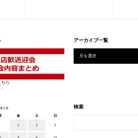
め
アーカイブ一覧
月を選択
こちら
す。
検索
6年5月
木
金
土
日
1
2
3
7
8
9
10