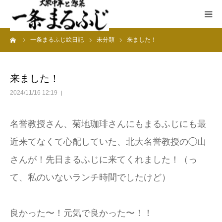
ーム
一条まるふじ絵日記
未分類
来ました！
HOME
まるふじ絵日記
来ました！
2024/11/16 12:19
夜メニュー
名誉教授さん、菊地珈琲さんにもまるふじにも最
宴会
近来てなくて心配していた、北大名誉教授の◯山
ランチ
さんが！先日まるふじに来てくれました！（っ
て、私のいないランチ時間でしたけど）
採用情報
加藤商店TOP
良かった〜！元気で良かった〜！！