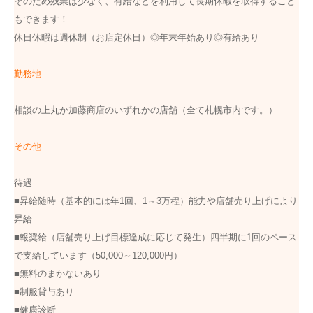
そのため残業は少なく、有給などを利用して長期休暇を取得すること
もできます！
休日休暇は週休制（お店定休日）◎年末年始あり◎有給あり
勤務地
相談の上丸か加藤商店のいずれかの店舗（全て札幌市内です。）
その他
待遇
■昇給随時（基本的には年1回、1～3万程）能力や店舗売り上げにより
昇給
■報奨給（店舗売り上げ目標達成に応じて発生）四半期に1回のペース
で支給しています（50,000～120,000円）
■無料のまかないあり
■制服貸与あり
■健康診断