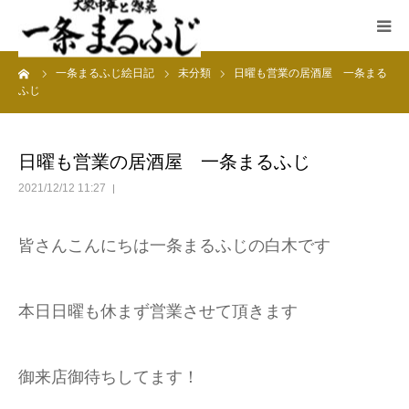
ーム
一条まるふじ絵日記
未分類
日曜も営業の居酒屋 一条まる
HOME
ふじ
まるふじ絵日記
日曜も営業の居酒屋 一条まるふじ
夜メニュー
2021/12/12 11:27
宴会
皆さんこんにちは一条まるふじの白木です
ランチ
本日日曜も休まず営業させて頂きます
採用情報
御来店御待ちしてます！
加藤商店TOP