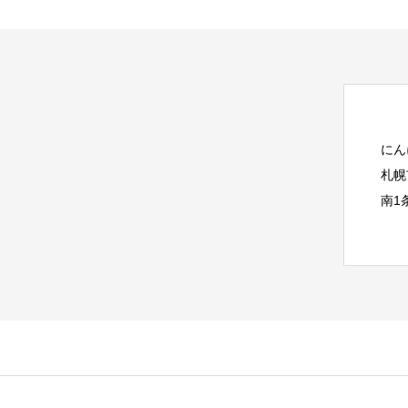
にん
札幌
南1