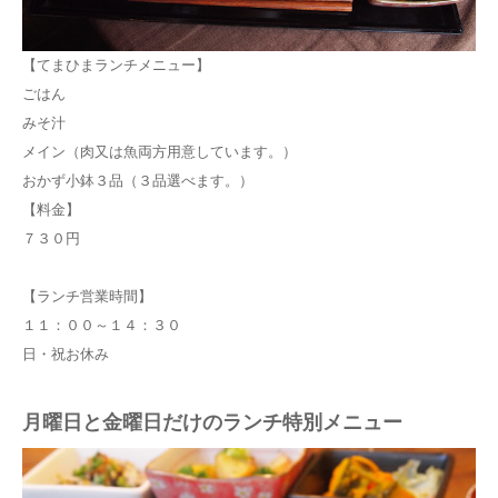
【てまひまランチメニュー】
ごはん
みそ汁
メイン（肉又は魚両方用意しています。）
おかず小鉢３品（３品選べます。）
【料金】
７３０円
【ランチ営業時間】
１１：００～１４：３０
日・祝お休み
月曜日と金曜日だけのランチ特別メニュー