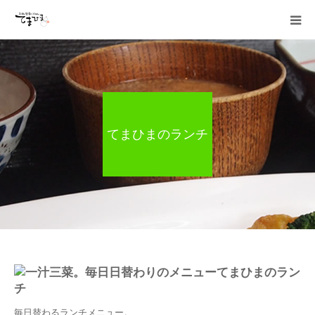
HOME
日々のお知らせ
てまひまのランチ
ランチ
お品書き
宴会
採用情報
加藤商店TOP
毎日替わるランチメニュー。