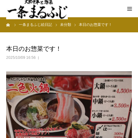
ーム
一条まるふじ絵日記
未分類
本日のお惣菜です！
HOME
まるふじ絵日記
本日のお惣菜です！
2025/10/09 16:56
夜メニュー
宴会
ランチ
採用情報
加藤商店TOP