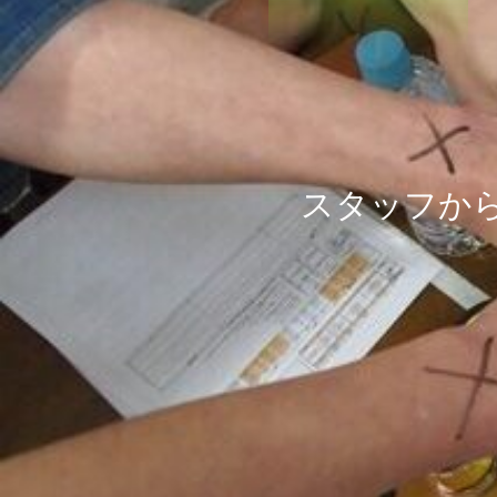
ス
タ
ッ
フ
か