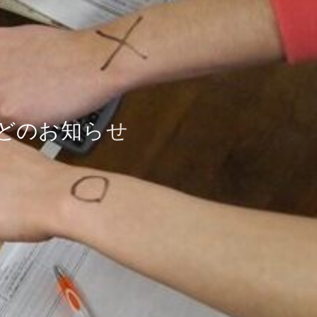
ど
の
お
知
ら
せ