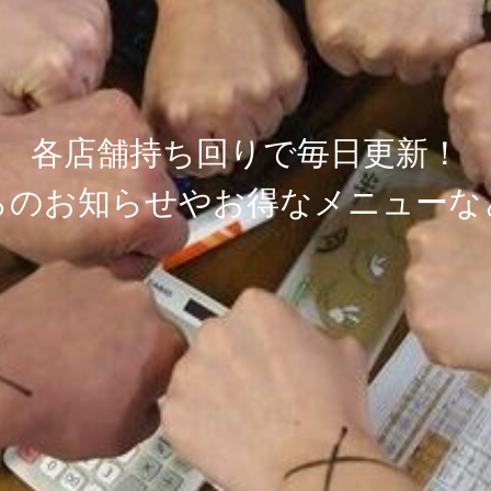
各
店
舗
持
ち
回
り
で
毎
日
更
新
！
ら
の
お
知
ら
せ
や
お
得
な
メ
ニ
ュ
ー
な