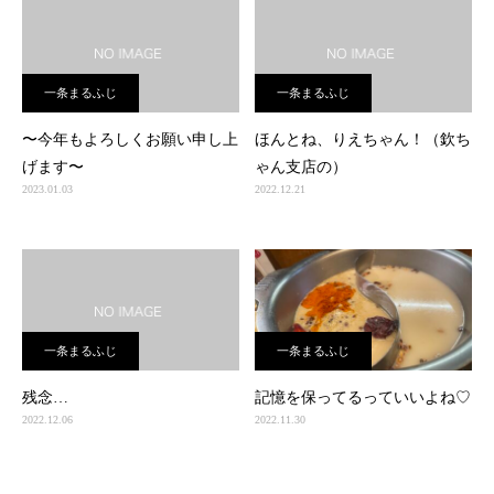
一条まるふじ
一条まるふじ
〜今年もよろしくお願い申し上
ほんとね、りえちゃん！（欽ち
げます〜
ゃん支店の）
2023.01.03
2022.12.21
一条まるふじ
一条まるふじ
残念…
記憶を保ってるっていいよね♡
2022.12.06
2022.11.30