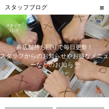
スタッフブログ
スタッフ
ブログ
各
店
舗
持
ち
回
り
で
毎
日
更
新
！
ス
タ
ッ
フ
か
ら
の
お
知
ら
せ
や
お
得
な
メ
ニ
ュ
ー
な
ど
の
お
知
ら
せ