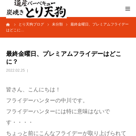
ーム
とり天狗ブログ
未分類
最終金曜日、プレミアムフライデー
HOME
はどこに…
ブログ
最終金曜日、プレミアムフライデーはどこ
加藤商店TOP
に？
2022.02.25
皆さん、こんにちは！
フライデーハンターの中川です。
フライデーハンターには特に意味はないで
す・・・・
ちょっと前にこんなフライデーが取り上げられて