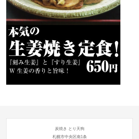
炭焼き とり天狗
札幌市中央区南1条