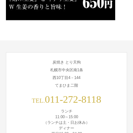
炭焼き とり天狗
札幌市中央区南1条
西10丁目4－144
てまひま二階
011-272-8118
TEL.
ランチ
11:00～15:00
（ランチは土・日お休み）
ディナー