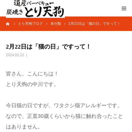
ーム
とり天狗ブログ
未分類
2月22日は「猫の日」ですって！
HOME
ブログ
2月22日は「猫の日」ですって！
2024.02.22
加藤商店TOP
皆さん、こんにちは！
とり天狗の中川です。
今日猫の日ですが、ワタクシ猫アレルギーです。
なので、正直30歳くらいから猫に触れ合ったこと
はありません。