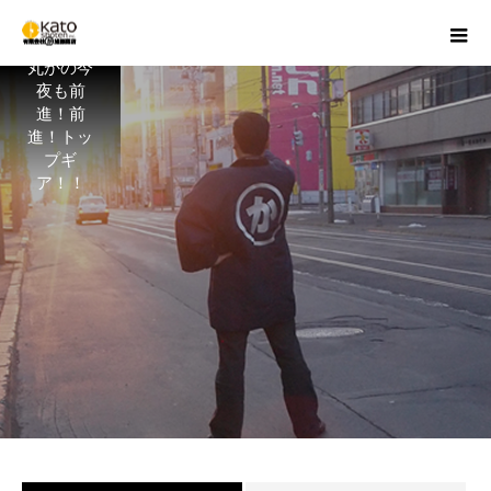
丸かの今
夜も前
進！前
進！トッ
プギ
ア！！