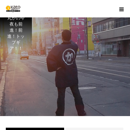
丸かの今
夜も前
進！前
進！トッ
プギ
ア！！