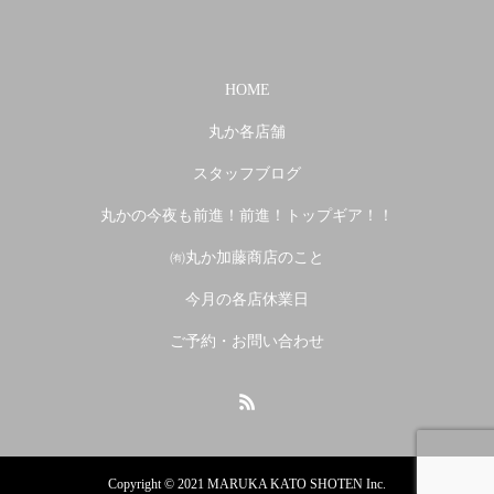
HOME
丸か各店舗
スタッフブログ
丸かの今夜も前進！前進！トップギア！！
㈲丸か加藤商店のこと
今月の各店休業日
ご予約・お問い合わせ
Copyright © 2021 MARUKA KATO SHOTEN Inc.