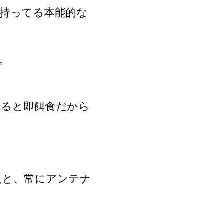
持ってる本能的な
。
てると即餌食だから
人と、常にアンテナ