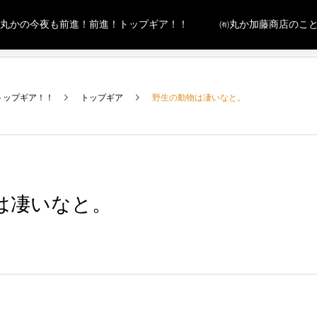
丸かの今夜も前進！前進！トップギア！！
㈲丸か加藤商店のこ
トップギア！！
トップギア
野生の動物は凄いなと。
は凄いなと。