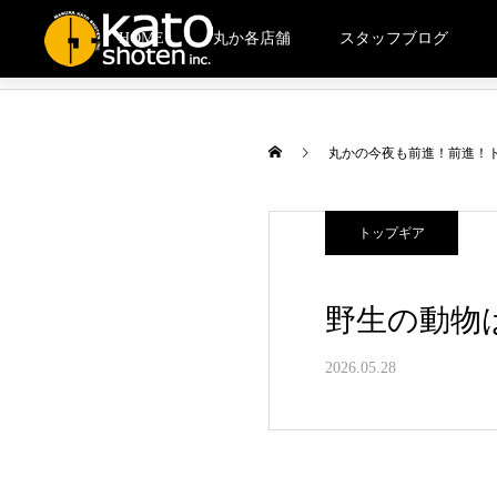
HOME
丸か各店舗
スタッフブログ
丸かの今夜も前進！前進！
トップギア
野生の動物
2026.05.28