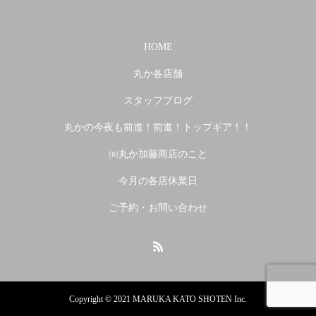
HOME
丸か各店舗
スタッフブログ
丸かの今夜も前進！前進！トップギア！！
㈲丸か加藤商店のこと
今月の各店休業日
ご予約・お問い合わせ
Copyright © 2021 MARUKA KATO SHOTEN Inc.