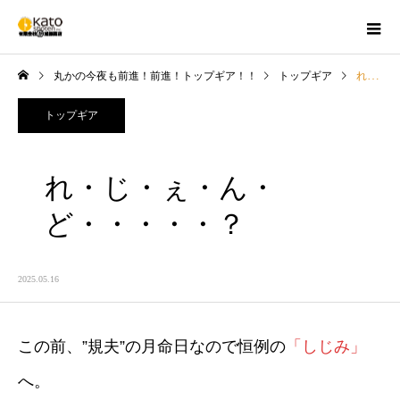
丸かの今夜も前進！前進！トップギア！！
トップギア
れ・じ・ぇ・ん・ど・・・・・？
トップギア
れ・じ・ぇ・ん・
ど・・・・・？
2025.05.16
この前、”規夫”の月命日なので恒例の
「しじみ」
へ。