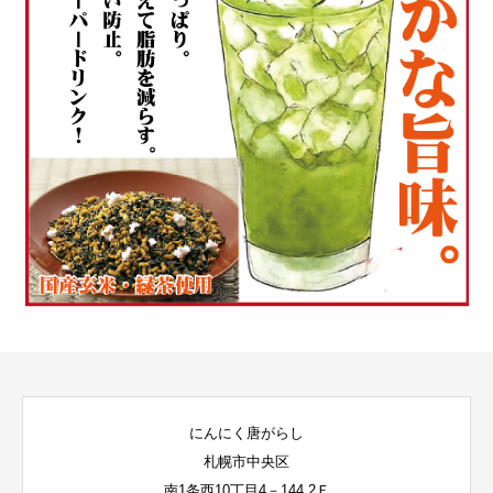
にんにく唐がらし
札幌市中央区
南1条西10丁目4－144 2Ｆ