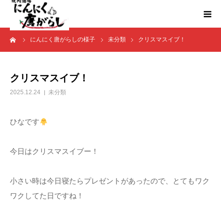
ーム
にんにく唐がらしの様子
未分類
クリスマスイブ！
HOME
にんからブログ
クリスマスイブ！
2025.12.24
未分類
ひなです
今日はクリスマスイブー！
小さい時は今日寝たらプレゼントがあったので、とてもワク
ワクしてた日ですね！