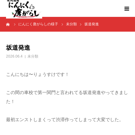
ーム
にんにく唐がらしの様子
未分類
坂道発進
HOME
にんからブログ
坂道発進
2026.06.4
未分類
こんにちは〜りょうすけです！
この間の車校で第一関門と言われてる坂道発進やってきまし
た！
最初エンストしまくって渋滞作ってしまって大変でした。