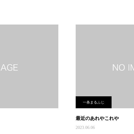
一条まるふじ
最近のあれやこれや
2023.06.06