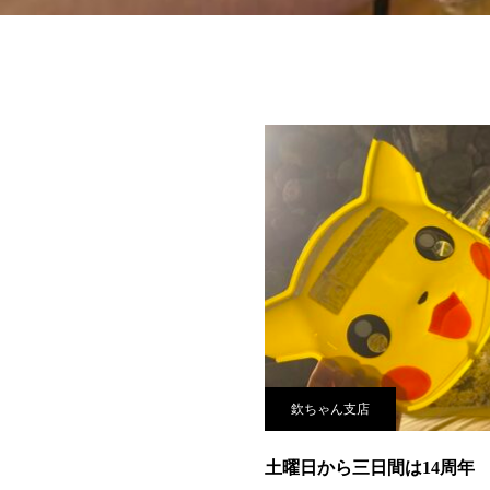
欽ちゃん支店
土曜日から三日間は14周年