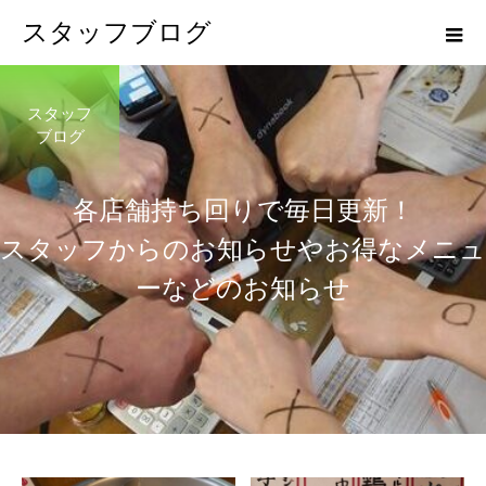
スタッフブログ
スタッフ
ブログ
各
店
舗
持
ち
回
り
で
毎
日
更
新
！
ス
タ
ッ
フ
か
ら
の
お
知
ら
せ
や
お
得
な
メ
ニ
ュ
ー
な
ど
の
お
知
ら
せ